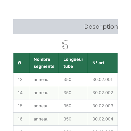
Description
Nombre
Longueur
Ø
N° art.
Dés
segments
tube
12
anneau
350
30.02.001
CDLI
14
anneau
350
30.02.002
CDLI
15
anneau
350
30.02.003
CDLI
16
anneau
350
30.02.004
CDLI