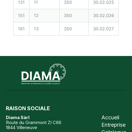
131
11
350
30.02.025
CDLI
151
12
350
30.02.026
CDLI
161
13
350
30.02.027
CDLI
RAISON SOCIALE
Accueil
Diama Sàrl
Route du Grammont ZI C66
Entreprise
1844 Villeneuve