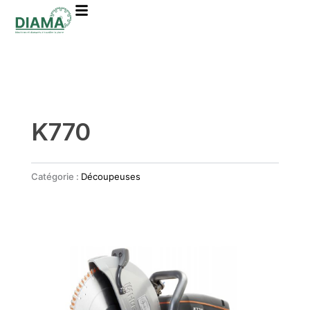
Aller
au
contenu
K770
Catégorie :
Découpeuses